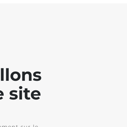
llons
 site
ement sur le