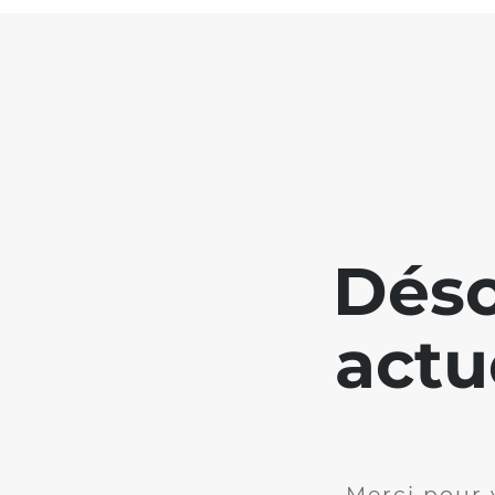
Déso
actu
Merci pour 