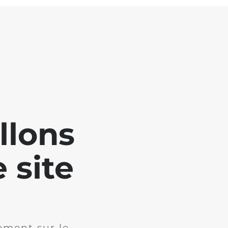
llons
 site
ement sur le