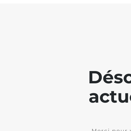
Déso
actu
Merci pour 