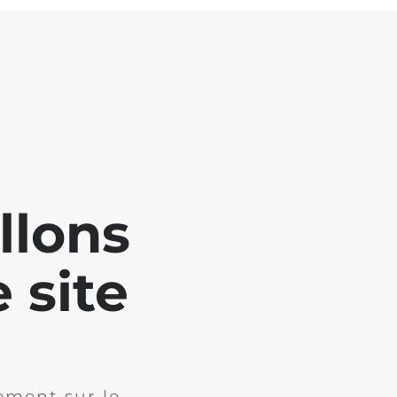
llons
 site
ement sur le