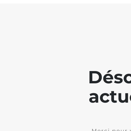
Déso
actu
Merci pour 